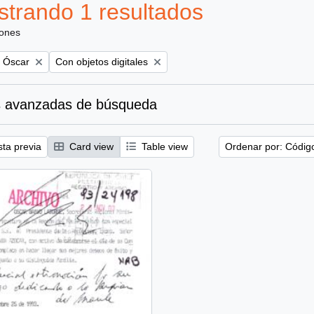
trando 1 resultados
iones
Remove filter:
, Óscar
Con objetos digitales
 avanzadas de búsqueda
sta previa
Card view
Table view
Ordenar por: Códig