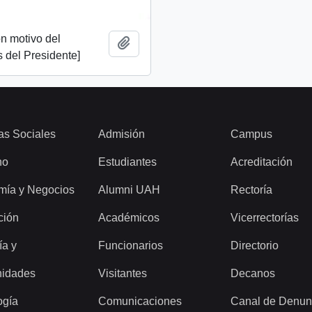
n motivo del
Añadir al portapapeles
 del Presidente]
as Sociales
Admisión
Campus
ho
Estudiantes
Acreditación
mía y Negocios
Alumni UAH
Rectoría
ción
Académicos
Vicerrectorías
ía y
Funcionarios
Directorio
idades
Visitantes
Decanos
ogía
Comunicaciones
Canal de Denun