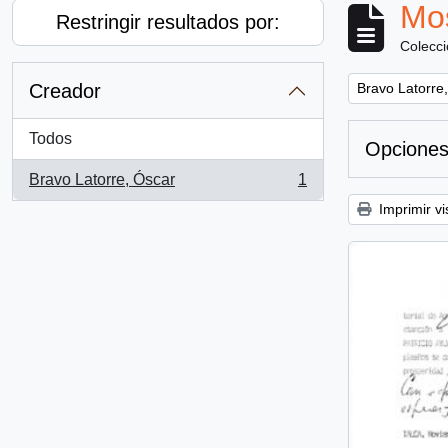
Mos
Restringir resultados por:
Colecc
Remove filter:
Creador
Bravo Latorre
Todos
Opciones
Bravo Latorre, Óscar
1
, 1 resultados
Imprimir vi