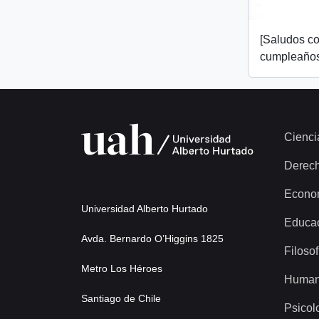
[Saludos co
cumpleaños
Cienci
Derec
Econo
Universidad Alberto Hurtado
Educa
Avda. Bernardo O’Higgins 1825
Filosof
Metro Los Héroes
Human
Santiago de Chile
Psicol