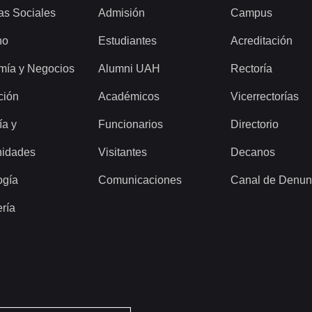
as Sociales
Admisión
Campus
ho
Estudiantes
Acreditación
mía y Negocios
Alumni UAH
Rectoría
ción
Académicos
Vicerrectorías
ía y
Funcionarios
Directorio
idades
Visitantes
Decanos
ogía
Comunicaciones
Canal de Denun
ería