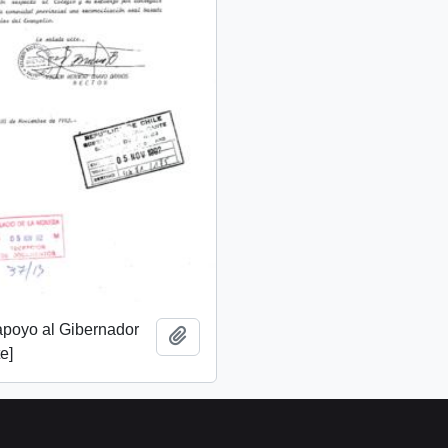
apoyo al Gibernador
Añadir al portapapeles
e]