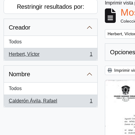
Imprimir vista
Restringir resultados por:
Mos
Colecc
Creador
Remove filter:
Herbert, Vícto
Todos
Opciones
Herbert, Víctor
1
, 1 resultados
Imprimir vi
Nombre
Todos
Calderón Ávila, Rafael
1
, 1 resultados