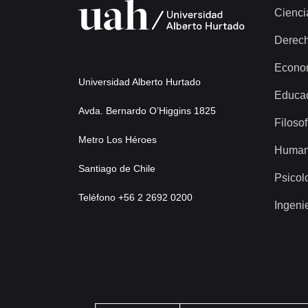
Cienci
Derec
Econo
Universidad Alberto Hurtado
Educa
Avda. Bernardo O’Higgins 1825
Filosof
Metro Los Héroes
Human
Santiago de Chile
Psicol
Teléfono +56 2 2692 0200
Ingeni