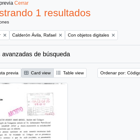
 previa
Cerrar
trando 1 resultados
iones
Remove filter:
Remove filter:
r
Calderón Ávila, Rafael
Con objetos digitales
 avanzadas de búsqueda
sta previa
Card view
Table view
Ordenar por: Códig