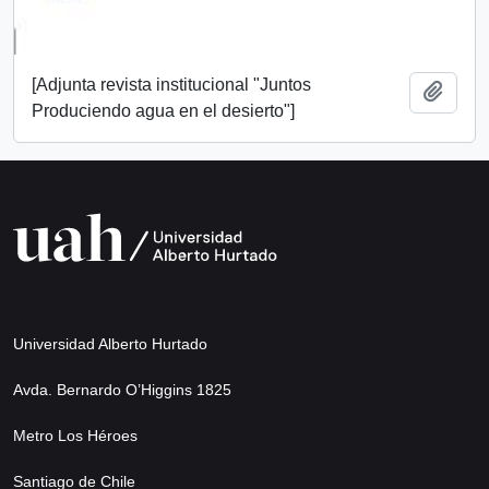
[Adjunta revista institucional "Juntos
Añadi
Produciendo agua en el desierto"]
Universidad Alberto Hurtado
Avda. Bernardo O’Higgins 1825
Metro Los Héroes
Santiago de Chile