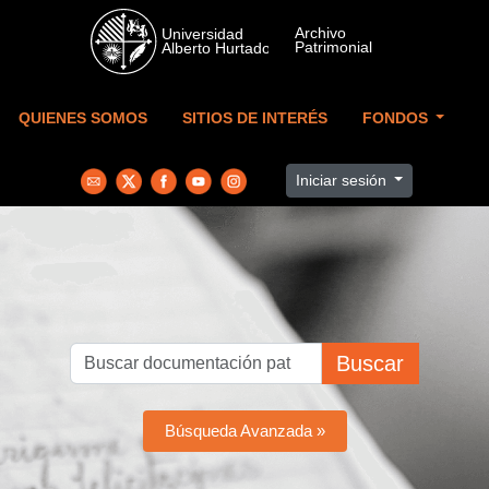
Skip to main content
QUIENES SOMOS
SITIOS DE INTERÉS
FONDOS
Iniciar sesión
Buscar
Búsqueda Avanzada »