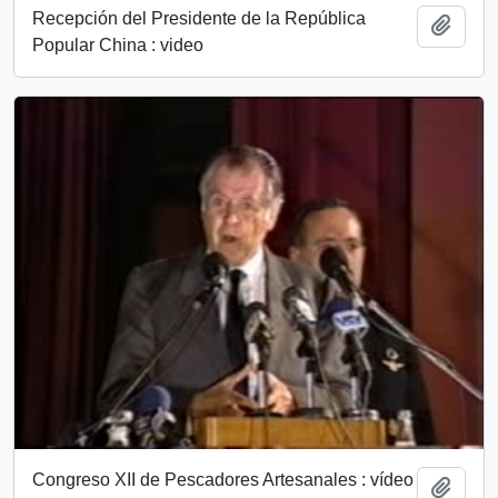
Recepción del Presidente de la República
Añadi
Popular China : video
Congreso XII de Pescadores Artesanales : vídeo
Añadi