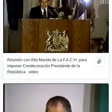
Reunión con Alto Mando de La F.A.C.H. para
Añadi
imponer Condecoración Presidente de la
República : video