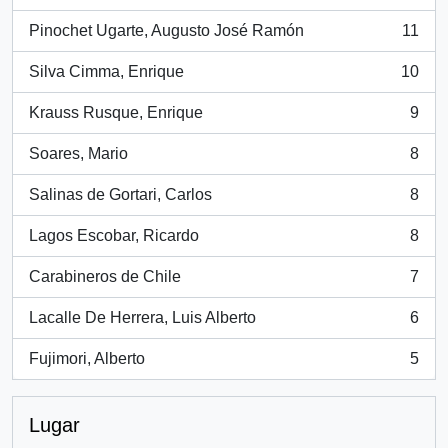
, 26 resultados
Pinochet Ugarte, Augusto José Ramón
11
, 11 resultados
Silva Cimma, Enrique
10
, 10 resultados
Krauss Rusque, Enrique
9
, 9 resultados
Soares, Mario
8
, 8 resultados
Salinas de Gortari, Carlos
8
, 8 resultados
Lagos Escobar, Ricardo
8
, 8 resultados
Carabineros de Chile
7
, 7 resultados
Lacalle De Herrera, Luis Alberto
6
, 6 resultados
Fujimori, Alberto
5
, 5 resultados
Lugar