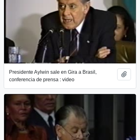
Presidente Aylwin sale en Gira a Brasil,
Añadi
conferencia de prensa : video