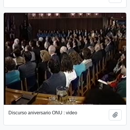
Discurso aniversario ONU : video
Añadi