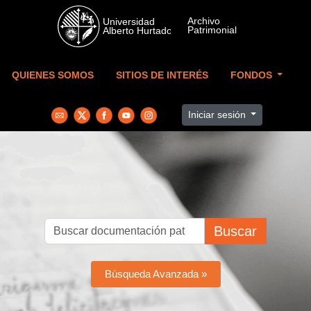
Skip to main content
QUIENES SOMOS
SITIOS DE INTERÉS
FONDOS
Iniciar sesión
Buscar
Búsqueda Avanzada »