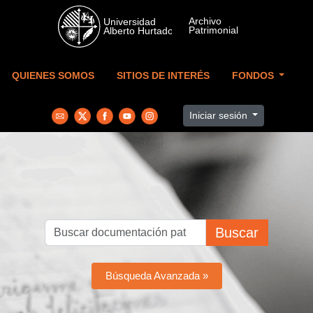
Skip to main content
QUIENES SOMOS
SITIOS DE INTERÉS
FONDOS
Iniciar sesión
Buscar
Búsqueda Avanzada »