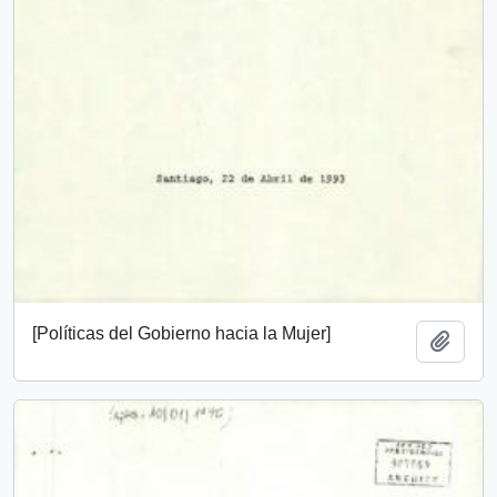
[Políticas del Gobierno hacia la Mujer]
Añadi