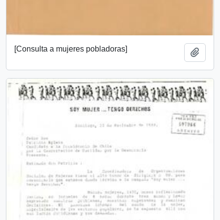
[Consulta a mujeres pobladoras]
Añadi