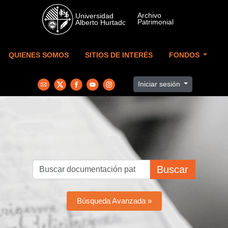
Skip to main content
QUIENES SOMOS
SITIOS DE INTERÉS
FONDOS
Iniciar sesión
Buscar
Búsqueda Avanzada »