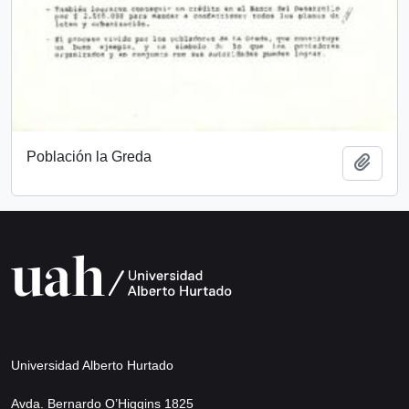
Población la Greda
Añadi
Universidad Alberto Hurtado
Avda. Bernardo O’Higgins 1825