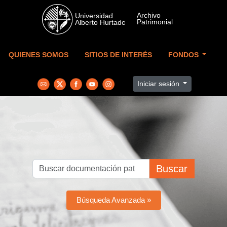
Skip to main content
QUIENES SOMOS
SITIOS DE INTERÉS
FONDOS
Iniciar sesión
Buscar
Búsqueda Avanzada »