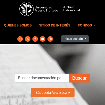
Skip to main content
QUIENES SOMOS
SITIOS DE INTERÉS
FONDOS
Iniciar sesión
Buscar
Búsqueda Avanzada »