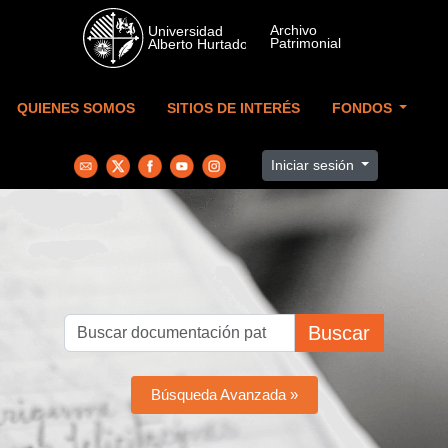
Skip to main content
QUIENES SOMOS
SITIOS DE INTERÉS
FONDOS
Iniciar sesión
Buscar
Búsqueda Avanzada »