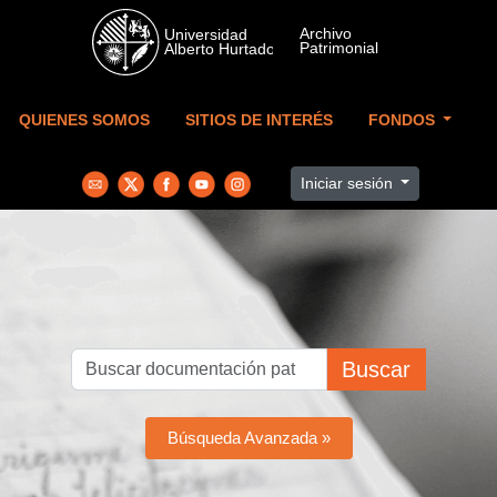
Skip to main content
QUIENES SOMOS
SITIOS DE INTERÉS
FONDOS
Iniciar sesión
Buscar
Búsqueda Avanzada »