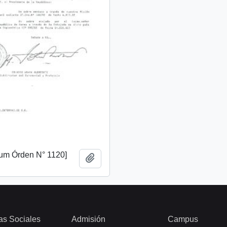
m Órden N° 1120]
Add to clipboard
as Sociales
Admisión
Campus