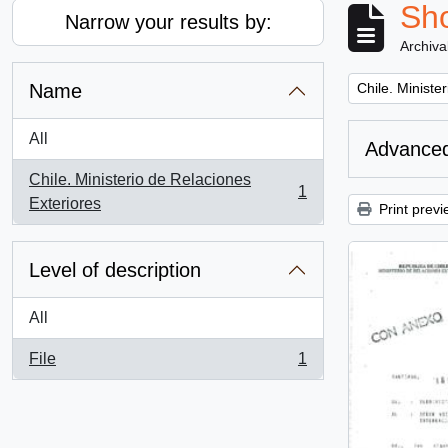
Sho
Narrow your results by:
Archiva
Remove filter:
Name
Chile. Ministe
All
Advanced
Chile. Ministerio de Relaciones
1
, 1 results
Exteriores
Print previ
Level of description
All
File
1
, 1 results