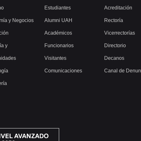
ho
Estudiantes
Acreditación
mía y Negocios
Alumni UAH
Rectoría
ción
Académicos
Vicerrectorías
ía y
Funcionarios
Directorio
idades
Visitantes
Decanos
ogía
Comunicaciones
Canal de Denun
ería