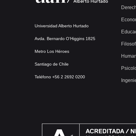
Derec
Econo
Universidad Alberto Hurtado
Educa
Avda. Bernardo O’Higgins 1825
Filosof
Metro Los Héroes
Human
Santiago de Chile
Psicol
Teléfono +56 2 2692 0200
Ingeni