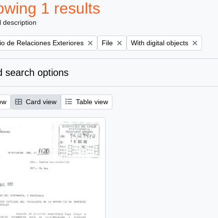
wing 1 results
l description
Remove filter:
Remove filter:
rio de Relaciones Exteriores
File
With digital objects
 search options
ew
Card view
Table view