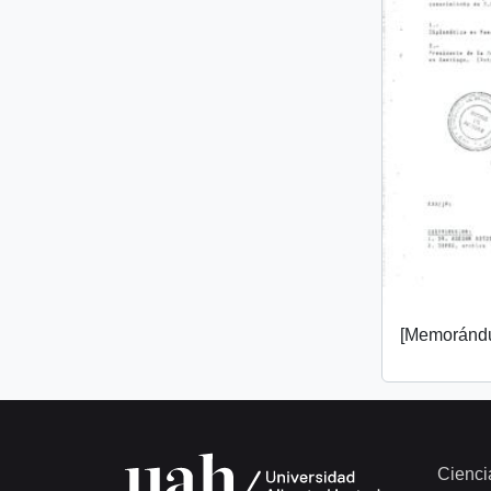
[Memorándu
Cienci