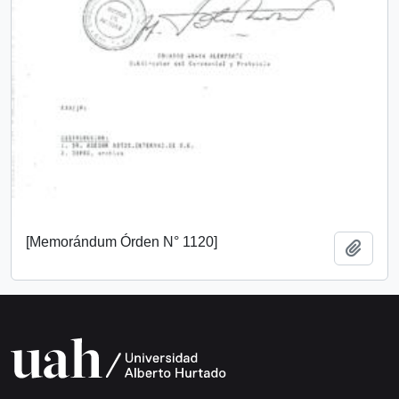
[Memorándum Órden N° 1120]
Add t