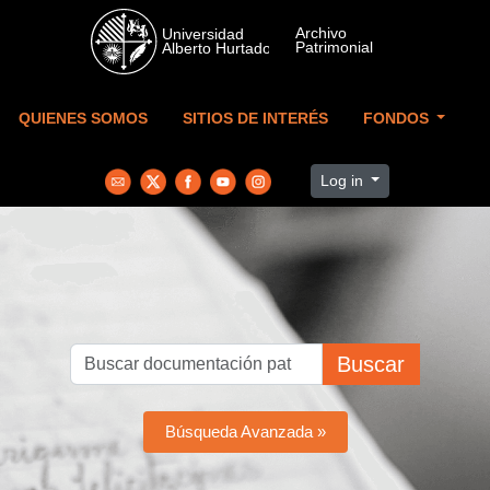
Skip to main content
QUIENES SOMOS
SITIOS DE INTERÉS
FONDOS
Log in
Buscar
Búsqueda Avanzada »