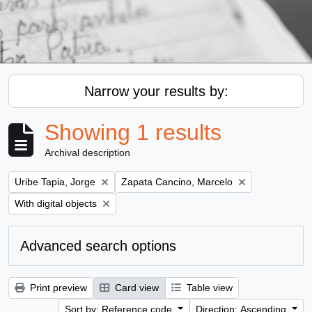
Narrow your results by:
Showing 1 results
Archival description
Remove filter:
Remove filter:
Uribe Tapia, Jorge
Zapata Cancino, Marcelo
Remove filter:
With digital objects
Advanced search options
Print preview
Card view
Table view
Sort by: Reference code
Direction: Ascending