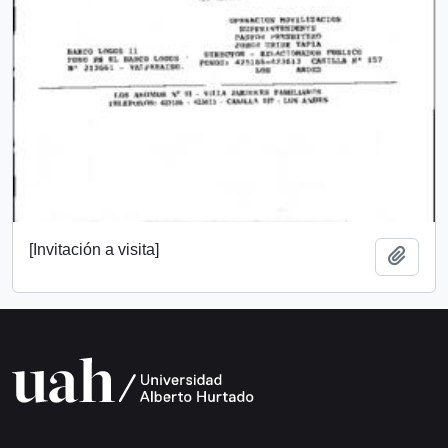
[Invitación a visita]
Add t