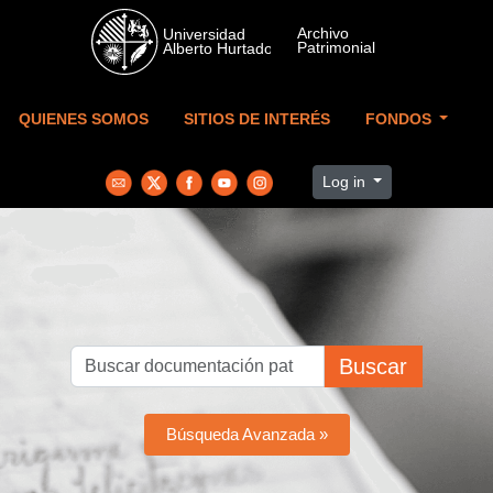
Skip to main content
QUIENES SOMOS
SITIOS DE INTERÉS
FONDOS
Log in
Buscar
Búsqueda Avanzada »