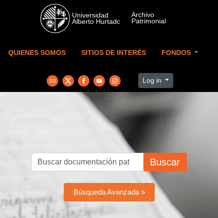
Skip to main content
QUIENES SOMOS
SITIOS DE INTERÉS
FONDOS
Log in
Buscar
Búsqueda Avanzada »