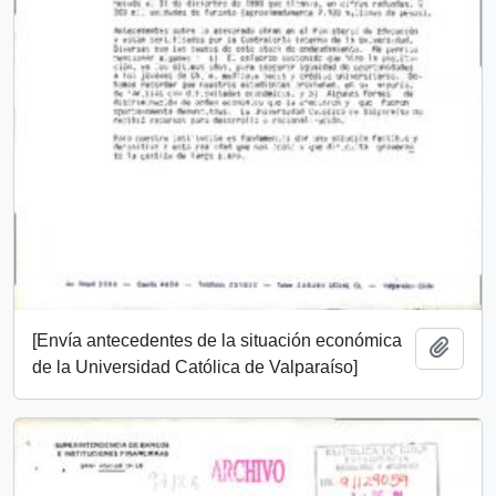
[Envía antecedentes de la situación económica
Add t
de la Universidad Católica de Valparaíso]