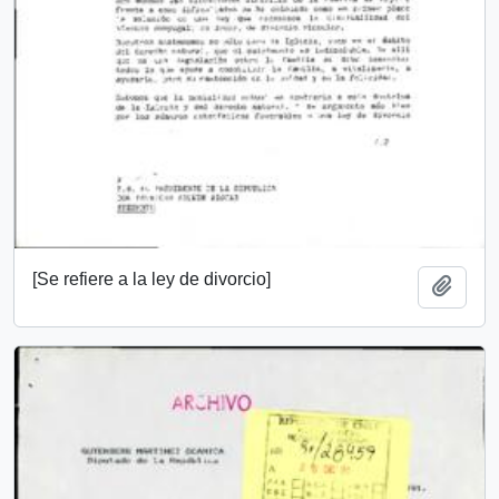
[Se refiere a la ley de divorcio]
Add t