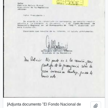
[Adjunta documento "El Fondo Nacional de
Add t