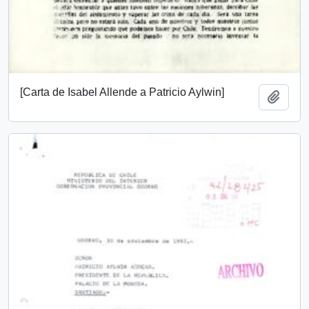
[Carta de Isabel Allende a Patricio Aylwin]
Add t