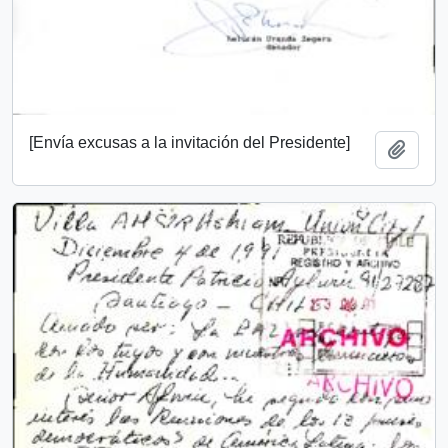
[Envía excusas a la invitación del Presidente]
Add t