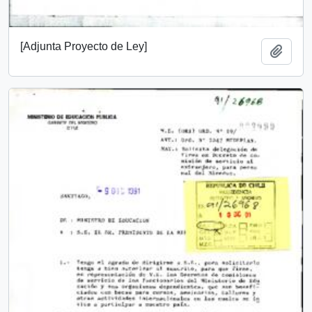
[Adjunta Proyecto de Ley]
Add t