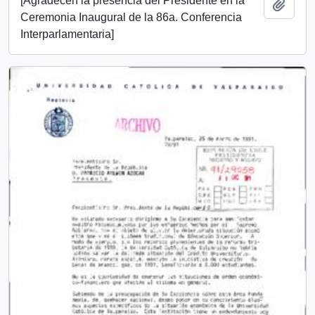
[Agradecen la presencia del Presidente en la
Add t
Ceremonia Inaugural de la 86a. Conferencia
Interparlamentaria]