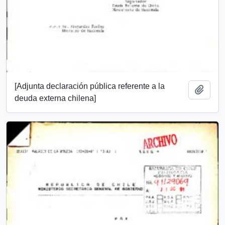
[Adjunta declaración pública referente a la
Add t
deuda externa chilena]