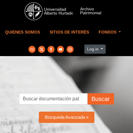
Skip to main content
QUIENES SOMOS
SITIOS DE INTERÉS
FONDOS
Log in
Buscar
Búsqueda Avanzada »