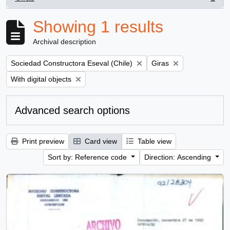
, 1 results
Showing 1 results
Archival description
Remove filter:
Remove filter:
Sociedad Constructora Eseval (Chile)
Giras
Remove filter:
With digital objects
Advanced search options
Print preview
Card view
Table view
Sort by: Reference code
Direction: Ascending