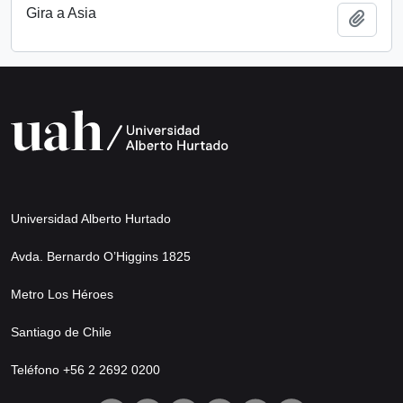
Gira a Asia
Add t
Universidad Alberto Hurtado
Avda. Bernardo O’Higgins 1825
Metro Los Héroes
Santiago de Chile
Teléfono +56 2 2692 0200