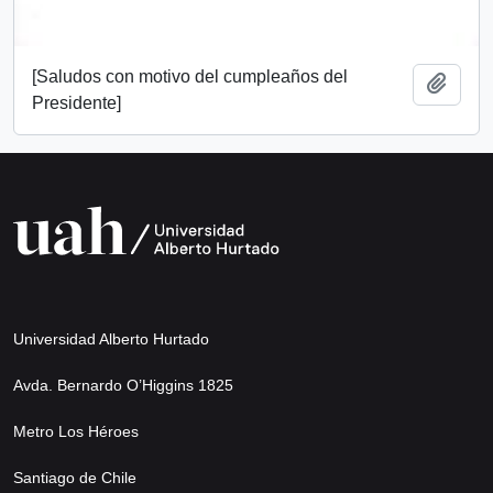
[Saludos con motivo del cumpleaños del
Add t
Presidente]
Universidad Alberto Hurtado
Avda. Bernardo O’Higgins 1825
Metro Los Héroes
Santiago de Chile