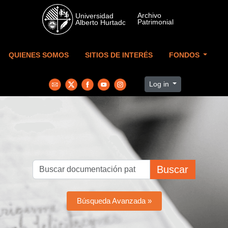
Skip to main content
QUIENES SOMOS
SITIOS DE INTERÉS
FONDOS
Log in
Buscar
Búsqueda Avanzada »