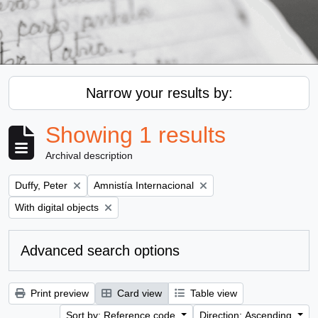
Narrow your results by:
Showing 1 results
Archival description
Remove filter:
Remove filter:
Duffy, Peter
Amnistía Internacional
Remove filter:
With digital objects
Advanced search options
Print preview
Card view
Table view
Sort by: Reference code
Direction: Ascending