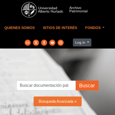
Skip to main content
QUIENES SOMOS
SITIOS DE INTERÉS
FONDOS
Log in
Buscar
Búsqueda Avanzada »