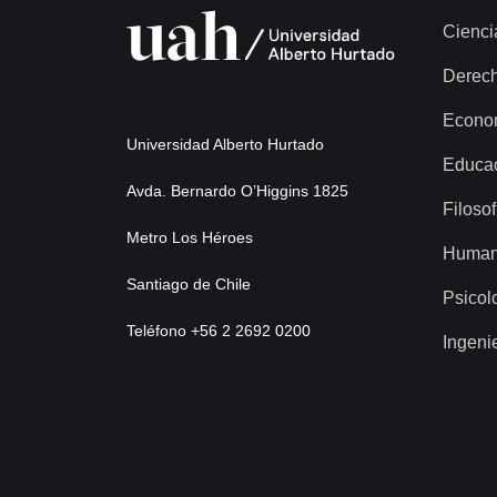
Cienci
Derec
Econo
Universidad Alberto Hurtado
Educa
Avda. Bernardo O’Higgins 1825
Filosof
Metro Los Héroes
Human
Santiago de Chile
Psicol
Teléfono +56 2 2692 0200
Ingeni