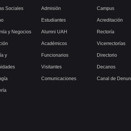
as Sociales
Admisión
Campus
ho
Estudiantes
Acreditación
mía y Negocios
Alumni UAH
Rectoría
ción
Académicos
Vicerrectorías
ía y
Funcionarios
Directorio
idades
Visitantes
Decanos
ogía
Comunicaciones
Canal de Denun
ería