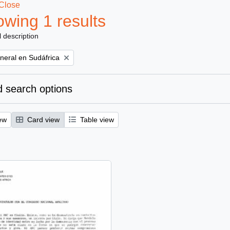
Close
wing 1 results
l description
eral en Sudáfrica
 search options
ew
Card view
Table view