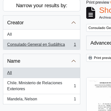
Print preview
Narrow your results by:
Sho
Archiva
Creator
Remove filter:
Consulado Gen
All
Advanced
Consulado General en Sudáfrica
1
, 1 results
Print previ
Name
All
Chile. Ministerio de Relaciones
1
, 1 results
Exteriores
Mandela, Nelson
1
, 1 results