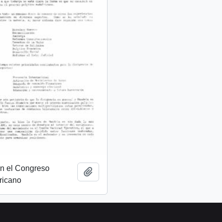
on el Congreso
Add to clipboard
ricano