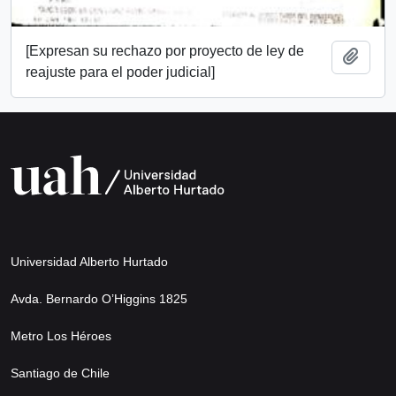
[Expresan su rechazo por proyecto de ley de
Añadi
reajuste para el poder judicial]
Universidad Alberto Hurtado
Avda. Bernardo O’Higgins 1825
Metro Los Héroes
Santiago de Chile