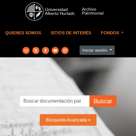
Skip to main content
QUIENES SOMOS
SITIOS DE INTERÉS
FONDOS
Iniciar sesión
Buscar
Búsqueda Avanzada »