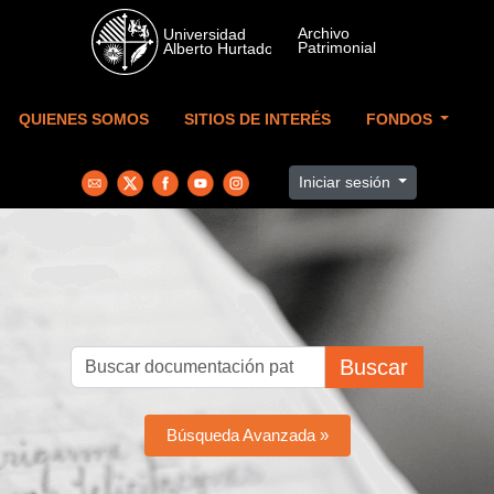
Skip to main content
QUIENES SOMOS
SITIOS DE INTERÉS
FONDOS
Iniciar sesión
Buscar
Búsqueda Avanzada »