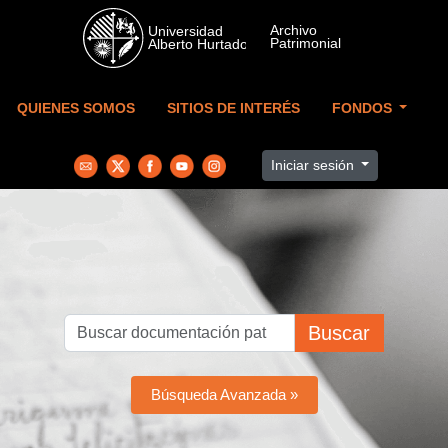
Skip to main content
QUIENES SOMOS
SITIOS DE INTERÉS
FONDOS
Iniciar sesión
Buscar
Búsqueda Avanzada »