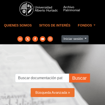
Skip to main content
QUIENES SOMOS
SITIOS DE INTERÉS
FONDOS
Iniciar sesión
Buscar
Búsqueda Avanzada »