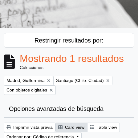
Restringir resultados por:
Mostrando 1 resultados
Colecciones
Remove filter:
Remove filter:
Madrid, Guillermina
Santiago (Chile: Ciudad)
Remove filter:
Con objetos digitales
Opciones avanzadas de búsqueda
Imprimir vista previa
Card view
Table view
Ordenar por: Código de referencia