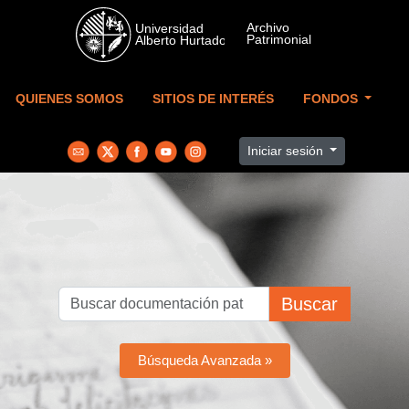
Skip to main content
QUIENES SOMOS
SITIOS DE INTERÉS
FONDOS
Iniciar sesión
Buscar
Búsqueda Avanzada »