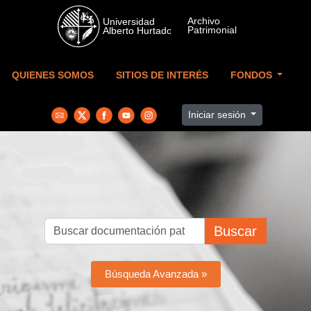
Skip to main content
QUIENES SOMOS
SITIOS DE INTERÉS
FONDOS
Iniciar sesión
Buscar
Búsqueda Avanzada »