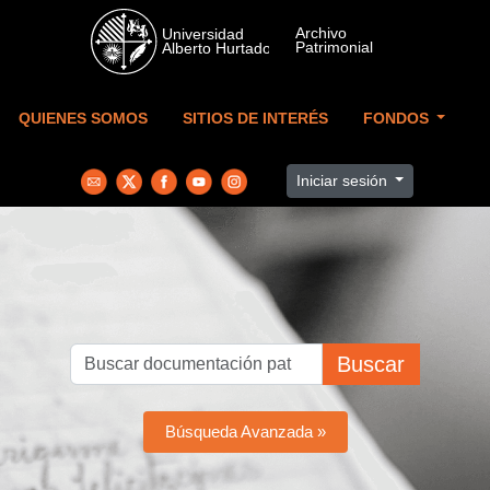
Skip to main content
QUIENES SOMOS
SITIOS DE INTERÉS
FONDOS
Iniciar sesión
Buscar
Búsqueda Avanzada »