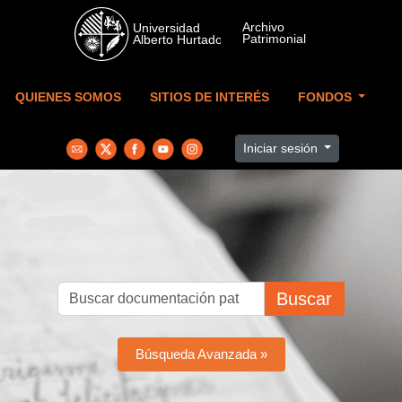
Skip to main content
QUIENES SOMOS
SITIOS DE INTERÉS
FONDOS
Iniciar sesión
Buscar
Búsqueda Avanzada »