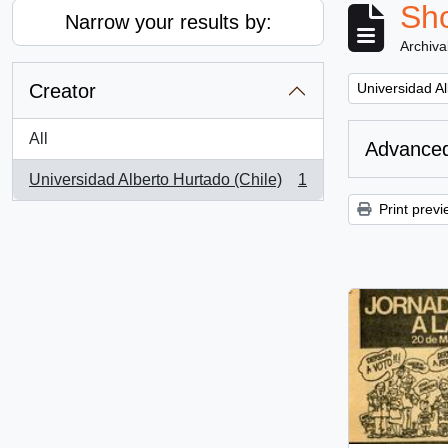
Sho
Narrow your results by:
Archiva
Remove filter:
Creator
Universidad Al
All
Advanced
Universidad Alberto Hurtado (Chile)
1
, 1 results
Print previ