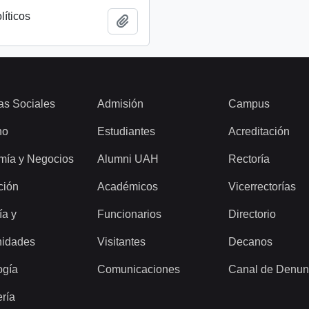
líticos
Add to clipboard
as Sociales
Admisión
Campus
ho
Estudiantes
Acreditación
mía y Negocios
Alumni UAH
Rectoría
ción
Académicos
Vicerrectorías
ía y
Funcionarios
Directorio
idades
Visitantes
Decanos
ogía
Comunicaciones
Canal de Denun
ería