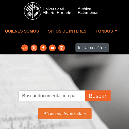
Skip to main content
QUIENES SOMOS
SITIOS DE INTERÉS
FONDOS
Iniciar sesión
Buscar
Búsqueda Avanzada »