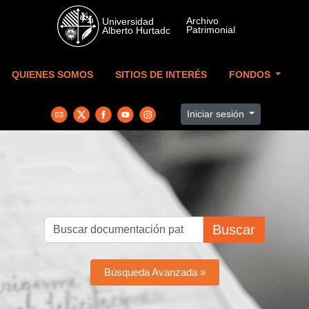
Skip to main content
QUIENES SOMOS
SITIOS DE INTERÉS
FONDOS
Iniciar sesión
Buscar
Búsqueda Avanzada »