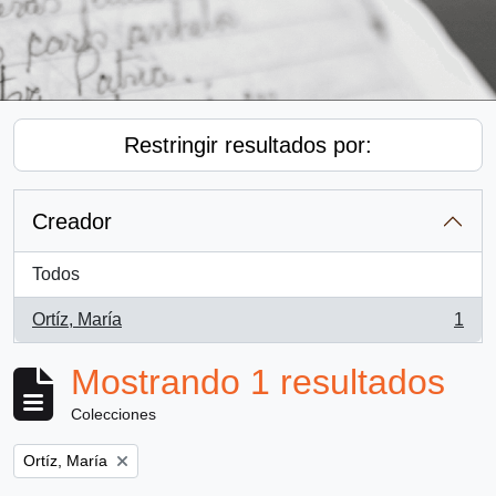
Restringir resultados por:
Creador
Todos
Ortíz, María
1
, 1 resultados
Mostrando 1 resultados
Colecciones
Remove filter:
Ortíz, María