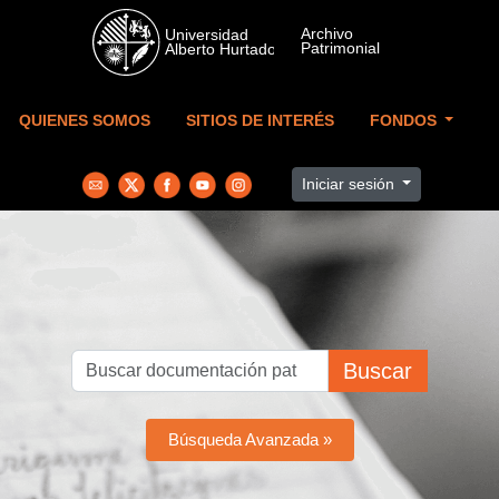
Skip to main content
QUIENES SOMOS
SITIOS DE INTERÉS
FONDOS
Iniciar sesión
Buscar
Búsqueda Avanzada »