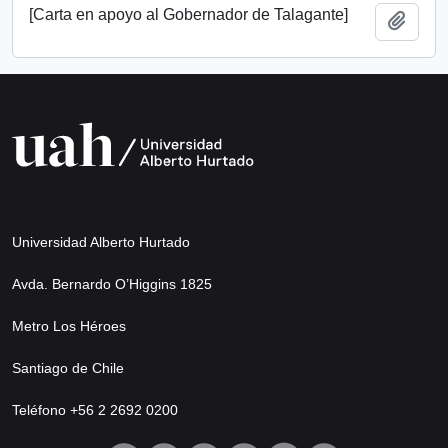
[Carta en apoyo al Gobernador de Talagante]
Añadi
Universidad Alberto Hurtado
Avda. Bernardo O’Higgins 1825
Metro Los Héroes
Santiago de Chile
Teléfono +56 2 2692 0200