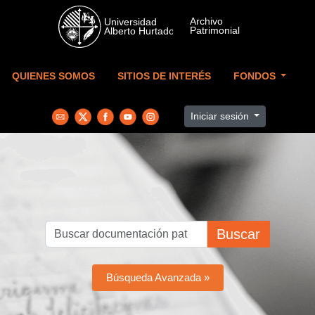
Skip to main content
QUIENES SOMOS
SITIOS DE INTERÉS
FONDOS
Iniciar sesión
Buscar
Búsqueda Avanzada »