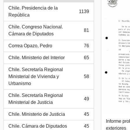
Chile. Presidencia de la
1139
, 1139 resultados
República
Chile. Congreso Nacional.
81
, 81 resultados
Cámara de Diputados
Correa Opazo, Pedro
76
, 76 resultados
Chile. Ministerio del Interior
65
, 65 resultados
Chile. Secretaría Regional
Ministerial de Vivienda y
58
, 58 resultados
Urbanismo
Chile. Secretaría Regional
49
, 49 resultados
Ministerial de Justicia
Chile. Ministerio de Justicia
45
, 45 resultados
Informe pro
Chile. Cámara de Diputados
45
exteriores
, 45 resultados