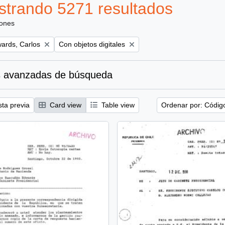
trando 5271 resultados
iones
Remove filter:
ards, Carlos
Con objetos digitales
 avanzadas de búsqueda
sta previa
Card view
Table view
Ordenar por: Códig