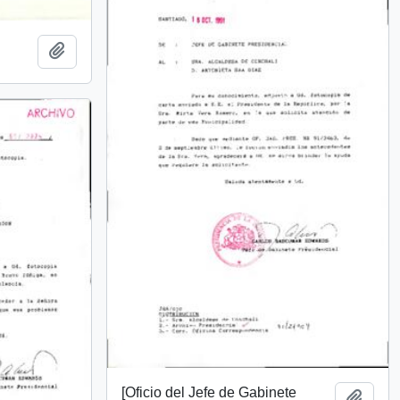
Añadir al portapapeles
[Oficio del Jefe de Gabinete
Añadi