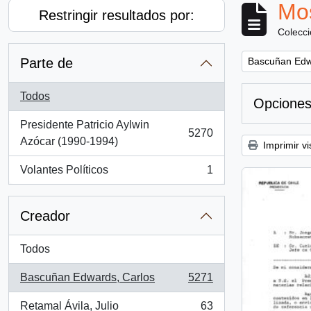
Mos
Restringir resultados por:
Colecc
Remove filter:
Parte de
Bascuñan Edw
Todos
Opciones
Presidente Patricio Aylwin
5270
, 5270 resultados
Azócar (1990-1994)
Imprimir vi
Volantes Políticos
1
, 1 resultados
Creador
Todos
Bascuñan Edwards, Carlos
5271
, 5271 resultados
Retamal Ávila, Julio
63