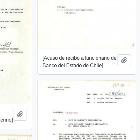
[Acuso de recibo a funcionario de
Añadi
Banco del Estado de Chile]
Añadir al portapapeles
erino]