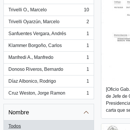
, 63 resultados
Trivelli O., Marcelo
10
, 10 resultados
Trivelli Oyarzún, Marcelo
2
, 2 resultados
Sanfuentes Vergara, Andrés
1
, 1 resultados
Klammer Borgoño, Carlos
1
, 1 resultados
Manfredi A., Manfredo
1
, 1 resultados
Donoso Riveros, Bernardo
1
, 1 resultados
Díaz Albonico, Rodrigo
1
, 1 resultados
[Oficio Gab
Cruz Weston, Jorge Ramon
1
, 1 resultados
de Jefe de 
Presidencia
carta que se
Nombre
Todos