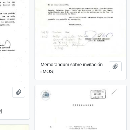
[Memorandum sobre invitación
Añadi
EMOS]
.
Añadir al portapapeles
]