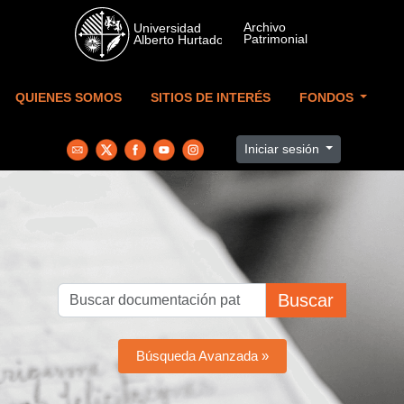
Skip to main content
QUIENES SOMOS
SITIOS DE INTERÉS
FONDOS
Iniciar sesión
Buscar
Búsqueda Avanzada »