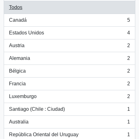
Todos
Canadá
5
, 5 resultados
Estados Unidos
4
, 4 resultados
Austria
2
, 2 resultados
Alemania
2
, 2 resultados
Bélgica
2
, 2 resultados
Francia
2
, 2 resultados
Luxemburgo
2
, 2 resultados
Santiago (Chile : Ciudad)
1
, 1 resultados
Australia
1
, 1 resultados
República Oriental del Uruguay
1
, 1 resultados