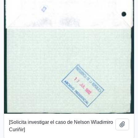
[Solicita investigar el caso de Nelson Wladimiro
Añadi
Curiñir]