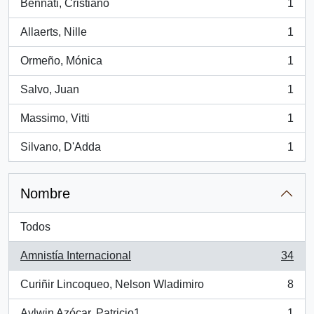
Bennati, Cristiano
1
, 1 resultados
Allaerts, Nille
1
, 1 resultados
Ormeño, Mónica
1
, 1 resultados
Salvo, Juan
1
, 1 resultados
Massimo, Vitti
1
, 1 resultados
Silvano, D'Adda
1
, 1 resultados
Nombre
Todos
Amnistía Internacional
34
, 34 resultados
Curiñir Lincoqueo, Nelson Wladimiro
8
, 8 resultados
Aylwin Azócar, Patricio1
1