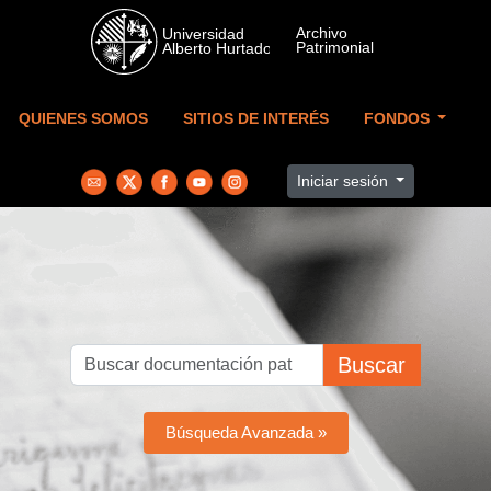
Skip to main content
QUIENES SOMOS
SITIOS DE INTERÉS
FONDOS
Iniciar sesión
Buscar
Búsqueda Avanzada »