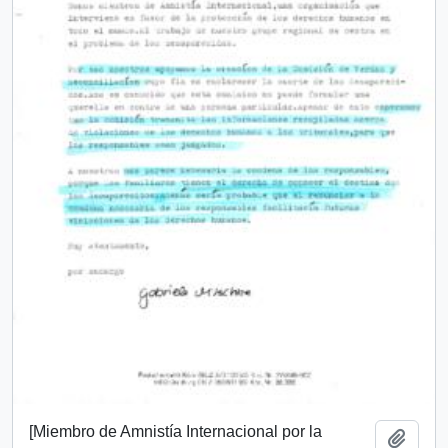
[Miembro de Amnistía Internacional por la
Añadi