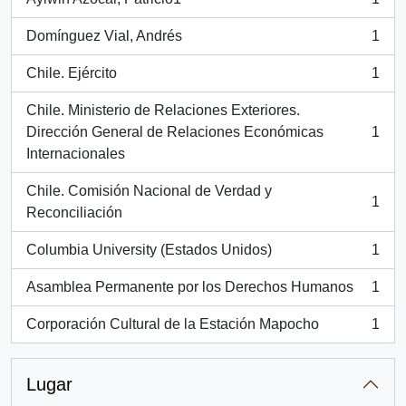
, 1 resultados
Domínguez Vial, Andrés
1
, 1 resultados
Chile. Ejército
1
, 1 resultados
Chile. Ministerio de Relaciones Exteriores.
Dirección General de Relaciones Económicas
1
, 1 resultados
Internacionales
Chile. Comisión Nacional de Verdad y
1
, 1 resultados
Reconciliación
Columbia University (Estados Unidos)
1
, 1 resultados
Asamblea Permanente por los Derechos Humanos
1
, 1 resultados
Corporación Cultural de la Estación Mapocho
1
, 1 resultados
Lugar