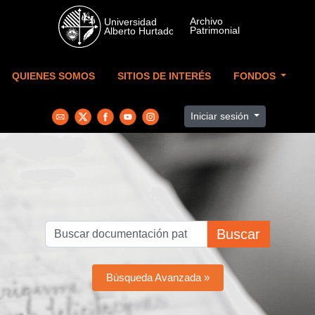
Skip to main content
QUIENES SOMOS
SITIOS DE INTERÉS
FONDOS
Iniciar sesión
Buscar
Búsqueda Avanzada »