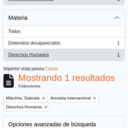
, 1 resultados
Materia
Todos
Detenidos desaparecidos
1
, 1 resultados
Derechos Humanos
1
, 1 resultados
Imprimir vista previa
Cerrar
Mostrando 1 resultados
Colecciones
Remove filter:
Remove filter:
Milschhe, Gabriele
Amnistía Internacional
Remove filter:
Derechos Humanos
Opciones avanzadas de búsqueda