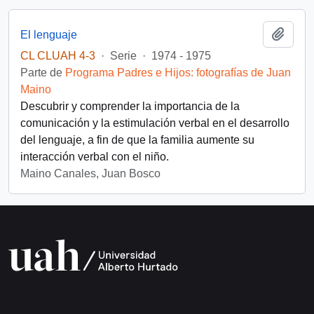
Añadi
El lenguaje
CL CLUAH 4-3
·
Serie
·
1974 - 1975
Parte de
Programa Padres e Hijos: fotografías de Juan
Maino
Descubrir y comprender la importancia de la
comunicación y la estimulación verbal en el desarrollo
del lenguaje, a fin de que la familia aumente su
interacción verbal con el niño.
Maino Canales, Juan Bosco