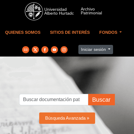
Skip to main content
QUIENES SOMOS
SITIOS DE INTERÉS
FONDOS
Iniciar sesión
Buscar
Búsqueda Avanzada »