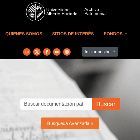
Skip to main content
QUIENES SOMOS
SITIOS DE INTERÉS
FONDOS
Iniciar sesión
Buscar
Búsqueda Avanzada »