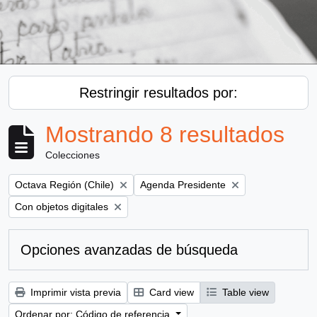
Restringir resultados por:
Mostrando 8 resultados
Colecciones
Remove filter:
Remove filter:
Octava Región (Chile)
Agenda Presidente
Remove filter:
Con objetos digitales
Opciones avanzadas de búsqueda
Imprimir vista previa
Card view
Table view
Ordenar por: Código de referencia