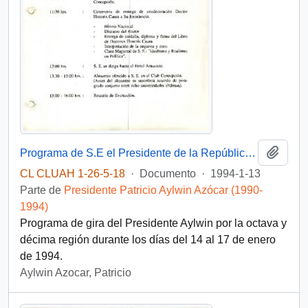
Añadi
Programa de S.E el Presidente de la República Don Patricio Aylwin Azocar VIII región- X región.
CL CLUAH 1-26-5-18
·
Documento
·
1994-1-13
Parte de
Presidente Patricio Aylwin Azócar (1990-
1994)
Programa de gira del Presidente Aylwin por la octava y
décima región durante los días del 14 al 17 de enero
de 1994.
Aylwin Azocar, Patricio