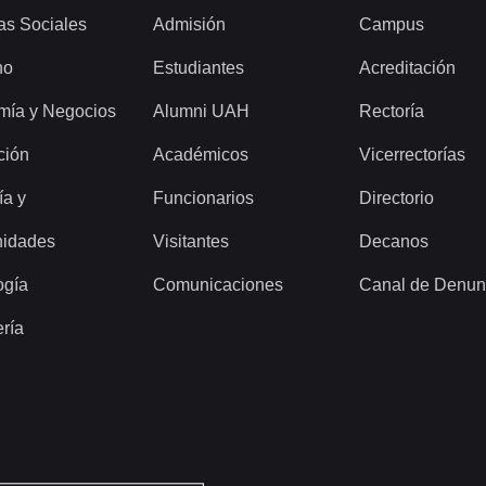
as Sociales
Admisión
Campus
ho
Estudiantes
Acreditación
mía y Negocios
Alumni UAH
Rectoría
ción
Académicos
Vicerrectorías
ía y
Funcionarios
Directorio
idades
Visitantes
Decanos
ogía
Comunicaciones
Canal de Denun
ería