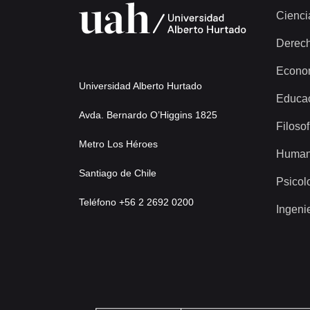
Cienci
Derec
Econo
Universidad Alberto Hurtado
Educa
Avda. Bernardo O’Higgins 1825
Filosof
Metro Los Héroes
Human
Santiago de Chile
Psicol
Teléfono +56 2 2692 0200
Ingeni