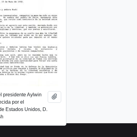
l presidente Aylwin
Add to clipboard
ecida por el
de Estados Unidos, D.
sh