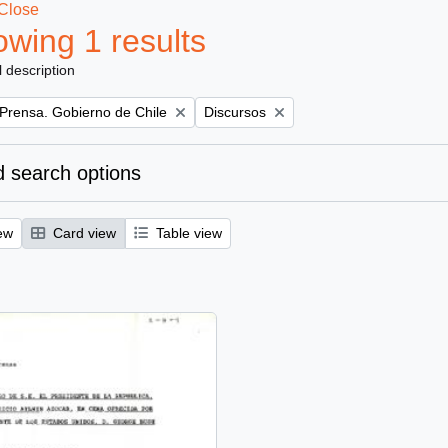
Close
wing 1 results
l description
Remove filter:
 Prensa. Gobierno de Chile
Discursos
 search options
ew
Card view
Table view