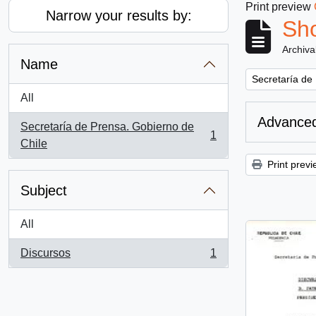
Print preview
Narrow your results by:
Sho
Archiva
Name
Remove filter:
Secretaría de
All
Advanced
Secretaría de Prensa. Gobierno de
1
, 1 results
Chile
Print previ
Subject
All
Discursos
1
, 1 results