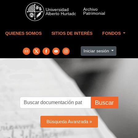
Skip to main content
QUIENES SOMOS
SITIOS DE INTERÉS
FONDOS
Iniciar sesión
Buscar
Búsqueda Avanzada »