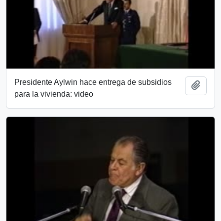
Presidente Aylwin hace entrega de subsidios
Añadi
para la vivienda: video