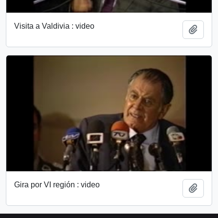
Visita a Valdivia : video
Añadi
Gira por VI región : video
Añadi