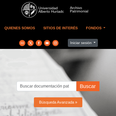
Skip to main content
QUIENES SOMOS
SITIOS DE INTERÉS
FONDOS
Iniciar sesión
Buscar
Búsqueda Avanzada »