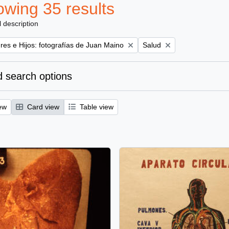
wing 35 results
l description
Remove filter:
es e Hijos: fotografías de Juan Maino
Salud
 search options
ew
Card view
Table view