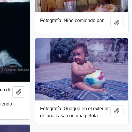
Fotografía: Niño comiendo pan
Add t
ico de
Add to clipboard
miendo
Fotografía: Guagua en el exterior
Add t
de una casa con una pelota