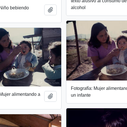
texto alusivo al consumo de
alcohol
 Niño bebiendo
Add to clipboard
Fotografía: Mujer alimentan
 Mujer alimentando a
un infante
Add to clipboard