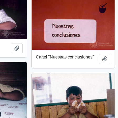
Add to clipboard
Cartel "Nuestras conclusiones"
Add t