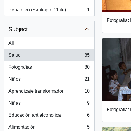
, 1 results
Peñalolén (Santiago, Chile)
1
, 1 results
Fotografía:
Subject
All
Salud
35
, 35 results
Fotografías
30
, 30 results
Niños
21
, 21 results
Aprendizaje transformador
10
, 10 results
Niñas
9
, 9 results
Fotografía:
Educación antialcohólica
6
, 6 results
Alimentación
5
, 5 results