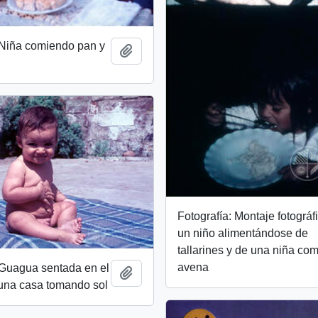
 Niña comiendo pan y
Add to clipboard
Fotografía: Montaje fotográf
un niño alimentándose de
tallarines y de una niña co
avena
 Guagua sentada en el
Add to clipboard
 una casa tomando sol