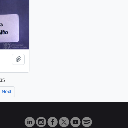
Add to clipboard
 35
Next