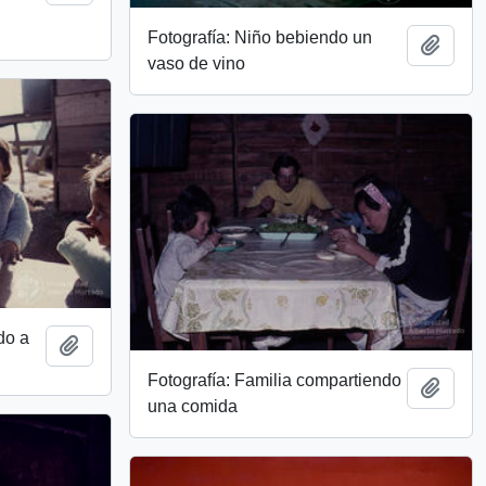
Fotografía: Niño bebiendo un
Add t
vaso de vino
do a
Add to clipboard
Fotografía: Familia compartiendo
Add t
una comida