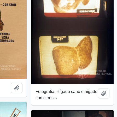
Add to clipboard
Fotografía: Hígado sano e hígado
Add t
con cirrosis