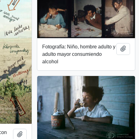
Fotografía: Niño, hombre adulto y
Add t
adulto mayor consumiendo
alcohol
 con
Add to clipboard