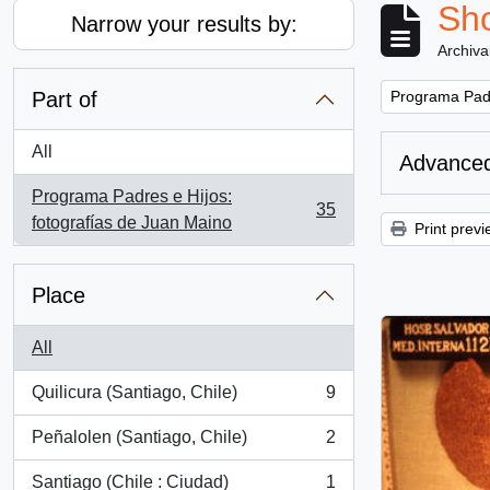
Sho
Narrow your results by:
Archiva
Remove filter:
Part of
Programa Padr
All
Advanced
Programa Padres e Hijos:
35
, 35 results
fotografías de Juan Maino
Print previ
Place
All
Quilicura (Santiago, Chile)
9
, 9 results
Peñalolen (Santiago, Chile)
2
, 2 results
Santiago (Chile : Ciudad)
1