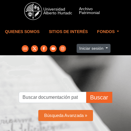
Skip to main content
QUIENES SOMOS
SITIOS DE INTERÉS
FONDOS
Iniciar sesión
Buscar
Búsqueda Avanzada »