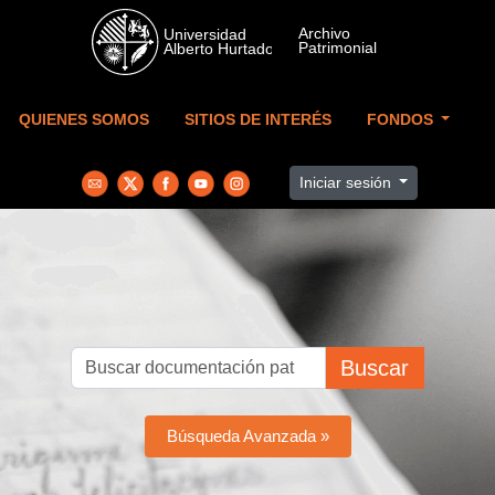
Skip to main content
QUIENES SOMOS
SITIOS DE INTERÉS
FONDOS
Iniciar sesión
Buscar
Búsqueda Avanzada »