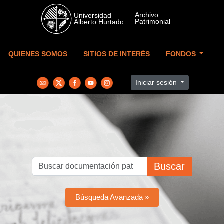
Skip to main content
QUIENES SOMOS
SITIOS DE INTERÉS
FONDOS
Iniciar sesión
Buscar
Búsqueda Avanzada »