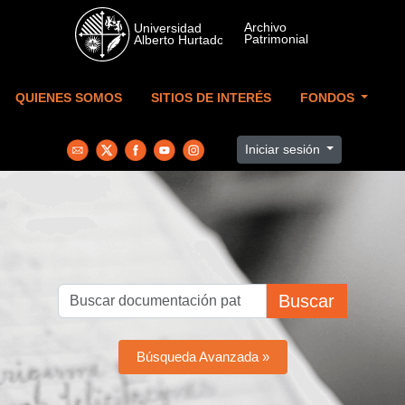
Skip to main content
QUIENES SOMOS
SITIOS DE INTERÉS
FONDOS
Iniciar sesión
Buscar
Búsqueda Avanzada »