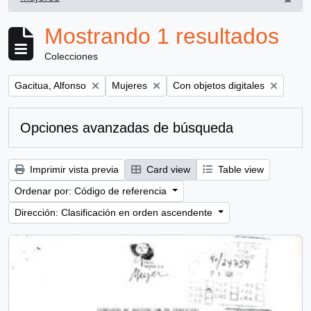
, 1 resultados
Mostrando 1 resultados
Colecciones
Remove filter:
Remove filter:
Remove filter:
Gacitua, Alfonso
Mujeres
Con objetos digitales
Opciones avanzadas de búsqueda
Imprimir vista previa
Card view
Table view
Ordenar por: Código de referencia
Dirección: Clasificación en orden ascendente