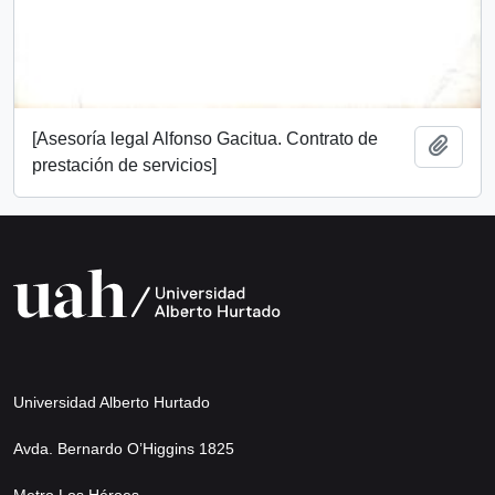
[Asesoría legal Alfonso Gacitua. Contrato de
Añadi
prestación de servicios]
Universidad Alberto Hurtado
Avda. Bernardo O’Higgins 1825
Metro Los Héroes