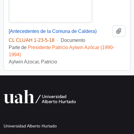
Añadi
[Antecedentes de la Comuna de Caldera)
CL CLUAH 1-23-5-18
·
Documento
Parte de
Presidente Patricio Aylwin Azócar (1990-
1994)
Aylwin Azocar, Patricio
Universidad Alberto Hurtado