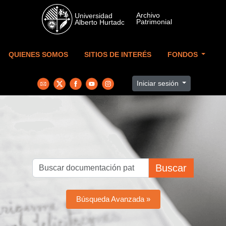
Skip to main content
QUIENES SOMOS
SITIOS DE INTERÉS
FONDOS
Iniciar sesión
Buscar
Búsqueda Avanzada »