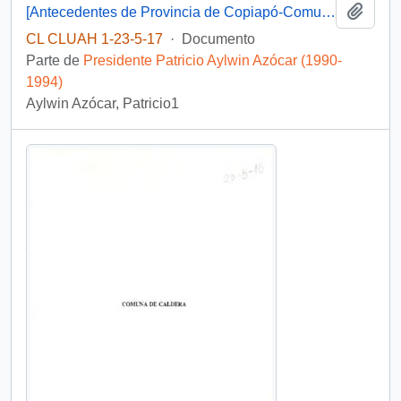
Añadi
[Antecedentes de Provincia de Copiapó-Comuna de Copiapó, Caldera. Tierra Amarilla].
CL CLUAH 1-23-5-17
·
Documento
Parte de
Presidente Patricio Aylwin Azócar (1990-
1994)
Aylwin Azócar, Patricio1