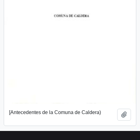
[Antecedentes de la Comuna de Caldera)
Add t