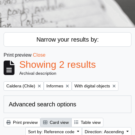
Narrow your results by:
Print preview
Close
Showing 2 results
Archival description
Remove filter:
Remove filter:
Remove filter:
Caldera (Chile)
Informes
With digital objects
Advanced search options
Print preview
Card view
Table view
Sort by: Reference code
Direction: Ascending