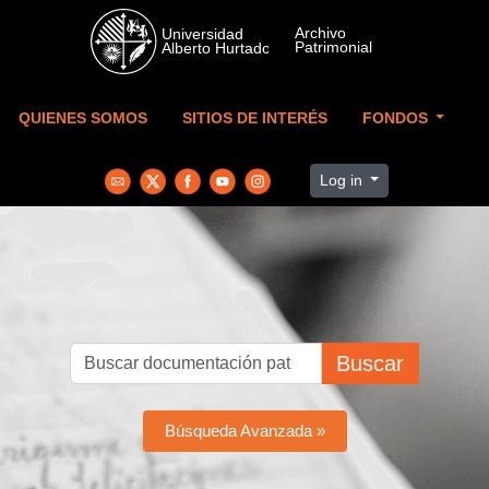
Skip to main content
QUIENES SOMOS
SITIOS DE INTERÉS
FONDOS
Log in
Buscar
Búsqueda Avanzada »