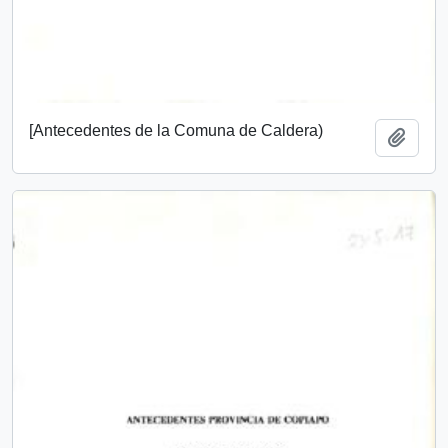
[Antecedentes de la Comuna de Caldera)
Add t