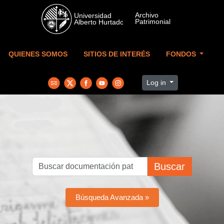
Skip to main content
QUIENES SOMOS
SITIOS DE INTERÉS
FONDOS
Log in
Buscar
Búsqueda Avanzada »