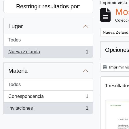
Imprimir vista
Restringir resultados por:
Mos
Colecc
Lugar
Remove filter:
Nueva Zeland
Todos
Opciones
Nueva Zelanda
1
, 1 resultados
Imprimir vi
Materia
Todos
1 resultado
Correspondencia
1
, 1 resultados
Invitaciones
1
, 1 resultados