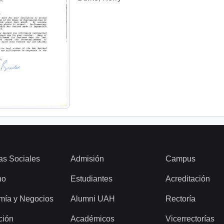
as Sociales
Admisión
Campus
ho
Estudiantes
Acreditación
mía y Negocios
Alumni UAH
Rectoría
ción
Académicos
Vicerrectorías