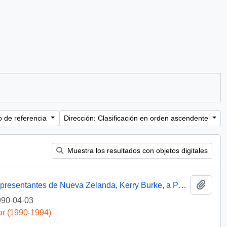
o de referencia
Dirección: Clasificación en orden ascendente
Muestra los resultados con objetos digitales
Añadi
Carta del Presidente de la Cámara de Representantes de Nueva Zelanda, Kerry Burke, a Patricio Aylwin Azócar, agradeciendo su invitación para asistir a la inauguración de la Cámara de Representantes de Chile, pero lamentando su inasistencia debido a compromisos parlamentarios
90-04-03
ar (1990-1994)