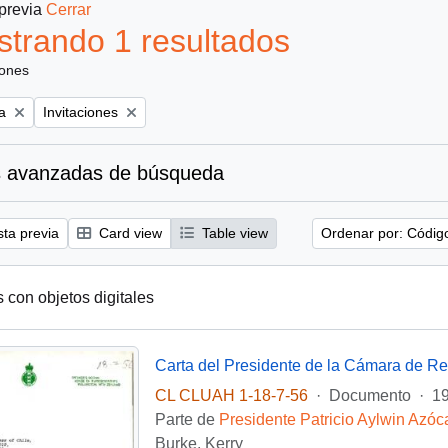
 previa
Cerrar
trando 1 resultados
iones
Remove filter:
a
Invitaciones
 avanzadas de búsqueda
sta previa
Card view
Table view
Ordenar por: Códig
s con objetos digitales
CL CLUAH 1-18-7-56
·
Documento
·
19
Parte de
Presidente Patricio Aylwin Azóc
Burke, Kerry